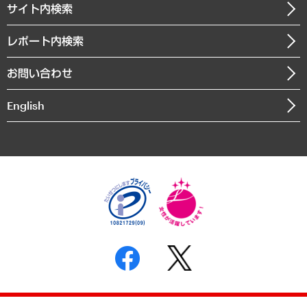
医療・介護・福祉・教育・子ども
サイト内検索
メディア掲載・出演
役員一覧
自治体経営・官民協働
寄稿記事
沿革
レポート内検索
まちづくり・観光・交通・スポーツ・スマートシティ
書籍
組織図・本部部室紹介
自然資源・農林水産業・食料システム
お問い合わせ
インドネシア現地法人
決算公告
English
業績ハイライト
アクセスマップ
個人情報保護方針
環境方針
サステナビリティ
特定商取引法に基づく表示
SNSアカウントコミュニティガイドライン
反社会的勢力に対する基本方針
個人情報の取り扱いについて
書面による個人情報の開示等の請求の手続きについて