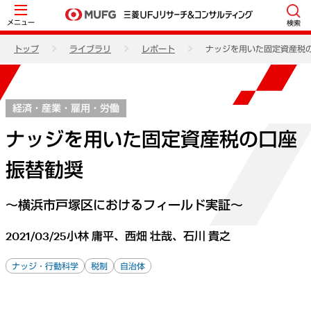
メニュー
検索
トップ
ライブラリ
レポート
ナッジを用いた固定資産税
経済・産業・雇用・労働
ナッジを用いた固定資産税の口座
振替勧奨
～横浜市戸塚区におけるフィールド実証～
2021/03/25
小林 庸平、西畑 壮哉、石川 貴之
ナッジ・行動科学
税制
自治体