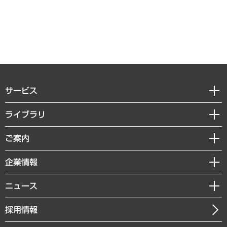
サービス
経営戦略
ライブラリ
組織・人事戦略
経済調査
ご案内
デジタルイノベーション
レポート
国際（グローバルビジネス・開発支援・国際戦略・グローバルヘルス）
セミナー・イベント情報
企業情報
コラム
サステナビリティ（環境・資源・エネルギー・ESG・人権）
MUFGビジネスセミナー
調査・研究報告書
私たちの想い
共生・ダイバーシティ
ニュース
受託案件情報
クローズアップ
社長メッセージ
GRC（ガバナンス・リスク・コンプライアンス）・防災（政策）
その他お申し込み
ニュースリリース
経営用語集
採用情報
会社概要
経済・産業・雇用・労働
調査協力のお願い
お知らせ
受託・受注実績（官公庁関連）
企業理念