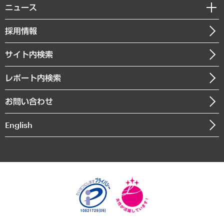
調査・研究報告書
私たちの想い
共生・ダイバーシティ
ニュース
受託案件情報
クローズアップ
社長メッセージ
GRC（ガバナンス・リスク・コンプライアンス）・防災（政策）
その他お申し込み
ニュースリリース
経営用語集
採用情報
会社概要
経済・産業・雇用・労働
調査協力のお願い
お知らせ
受託・受注実績（官公庁関連）
企業理念
医療・介護・福祉・教育・子ども
サイト内検索
メディア掲載・出演
役員一覧
自治体経営・官民協働
寄稿記事
沿革
レポート内検索
まちづくり・観光・交通・スポーツ・スマートシティ
書籍
組織図・本部部室紹介
自然資源・農林水産業・食料システム
お問い合わせ
インドネシア現地法人
決算公告
English
業績ハイライト
アクセスマップ
個人情報保護方針
環境方針
サステナビリティ
特定商取引法に基づく表示
SNSアカウントコミュニティガイドライン