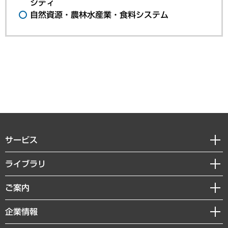
シティ
自然資源・農林水産業・食料システム
サービス
経営戦略
ライブラリ
組織・人事戦略
経済調査
ご案内
デジタルイノベーション
レポート
国際（グローバルビジネス・開発支援・国際戦略・グローバルヘルス）
セミナー・イベント情報
企業情報
コラム
サステナビリティ（環境・資源・エネルギー・ESG・人権）
MUFGビジネスセミナー