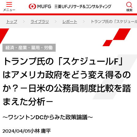
メニュー
検索
トップ
ライブラリ
レポート
トランプ氏の「スケジュー
経済・産業・雇用・労働
トランプ氏の「スケジュールF」
はアメリカ政府をどう変え得るの
か？－日米の公務員制度比較を踏
まえた分析－
～ワシントンDCからみた政策論議～
2024/04/01
小林 庸平