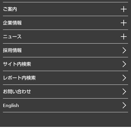
組織・人事戦略
経済調査
ご案内
デジタルイノベーション
レポート
国際（グローバルビジネス・開発支援・国際戦略・グローバルヘルス）
セミナー・イベント情報
企業情報
コラム
サステナビリティ（環境・資源・エネルギー・ESG・人権）
MUFGビジネスセミナー
調査・研究報告書
私たちの想い
共生・ダイバーシティ
ニュース
受託案件情報
クローズアップ
社長メッセージ
GRC（ガバナンス・リスク・コンプライアンス）・防災（政策）
その他お申し込み
ニュースリリース
経営用語集
採用情報
会社概要
経済・産業・雇用・労働
調査協力のお願い
お知らせ
受託・受注実績（官公庁関連）
企業理念
医療・介護・福祉・教育・子ども
サイト内検索
メディア掲載・出演
役員一覧
自治体経営・官民協働
寄稿記事
沿革
レポート内検索
まちづくり・観光・交通・スポーツ・スマートシティ
書籍
組織図・本部部室紹介
自然資源・農林水産業・食料システム
お問い合わせ
インドネシア現地法人
決算公告
English
業績ハイライト
アクセスマップ
個人情報保護方針