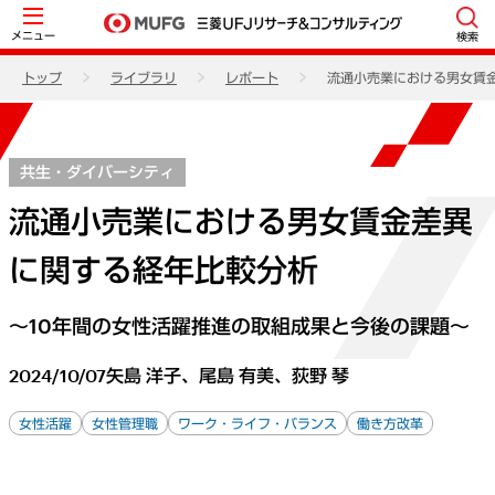
メニュー
検索
トップ
ライブラリ
レポート
流通小売業における男女賃
共生・ダイバーシティ
流通小売業における男女賃金差異
に関する経年比較分析
～10年間の女性活躍推進の取組成果と今後の課題～
2024/10/07
矢島 洋子、尾島 有美、荻野 琴
女性活躍
女性管理職
ワーク・ライフ・バランス
働き方改革