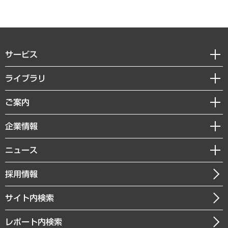
サービス
経営戦略
ライブラリ
組織・人事戦略
経済調査
ご案内
デジタルイノベーション
レポート
国際（グローバルビジネス・開発支援・国際戦略・グローバルヘルス）
セミナー・イベント情報
企業情報
コラム
サステナビリティ（環境・資源・エネルギー・ESG・人権）
MUFGビジネスセミナー
調査・研究報告書
私たちの想い
共生・ダイバーシティ
ニュース
受託案件情報
クローズアップ
社長メッセージ
GRC（ガバナンス・リスク・コンプライアンス）・防災（政策）
その他お申し込み
ニュースリリース
経営用語集
採用情報
会社概要
経済・産業・雇用・労働
調査協力のお願い
お知らせ
受託・受注実績（官公庁関連）
企業理念
医療・介護・福祉・教育・子ども
サイト内検索
メディア掲載・出演
役員一覧
自治体経営・官民協働
寄稿記事
沿革
レポート内検索
まちづくり・観光・交通・スポーツ・スマートシティ