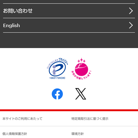
書籍
組織図・本部部室紹介
自然資源・農林水産業・食料システム
お問い合わせ
インドネシア現地法人
決算公告
English
業績ハイライト
アクセスマップ
個人情報保護方針
環境方針
サステナビリティ
特定商取引法に基づく表示
SNSアカウントコミュニティガイドライン
反社会的勢力に対する基本方針
個人情報の取り扱いについて
書面による個人情報の開示等の請求の手続きについて
本サイトのご利用にあたって
特定商取引法に基づく提示
個人情報保護方針
環境方針