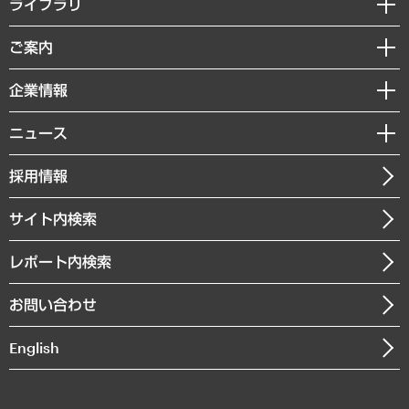
ライブラリ
組織・人事戦略
経済調査
ご案内
デジタルイノベーション
レポート
国際（グローバルビジネス・開発支援・国際戦略・グローバルヘルス）
セミナー・イベント情報
企業情報
コラム
サステナビリティ（環境・資源・エネルギー・ESG・人権）
MUFGビジネスセミナー
調査・研究報告書
私たちの想い
共生・ダイバーシティ
ニュース
受託案件情報
クローズアップ
社長メッセージ
GRC（ガバナンス・リスク・コンプライアンス）・防災（政策）
その他お申し込み
ニュースリリース
経営用語集
採用情報
会社概要
経済・産業・雇用・労働
調査協力のお願い
お知らせ
受託・受注実績（官公庁関連）
企業理念
医療・介護・福祉・教育・子ども
サイト内検索
メディア掲載・出演
役員一覧
自治体経営・官民協働
寄稿記事
沿革
レポート内検索
まちづくり・観光・交通・スポーツ・スマートシティ
書籍
組織図・本部部室紹介
自然資源・農林水産業・食料システム
お問い合わせ
インドネシア現地法人
決算公告
English
業績ハイライト
アクセスマップ