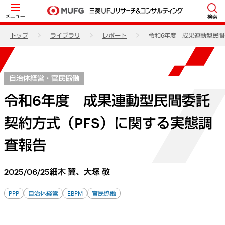
メニュー
検索
トップ
ライブラリ
レポート
令和6年度 成果連動型民間
自治体経営・官民協働
令和6年度 成果連動型民間委託
契約方式（PFS）に関する実態調
査報告
2025/06/25
細木 翼、大塚 敬
PPP
自治体経営
EBPM
官民協働