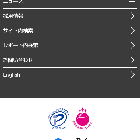
ニュース
受託案件情報
クローズアップ
社長メッセージ
GRC（ガバナンス・リスク・コンプライアンス）・防災（政策）
その他お申し込み
ニュースリリース
経営用語集
採用情報
会社概要
経済・産業・雇用・労働
調査協力のお願い
お知らせ
受託・受注実績（官公庁関連）
企業理念
医療・介護・福祉・教育・子ども
サイト内検索
メディア掲載・出演
役員一覧
自治体経営・官民協働
寄稿記事
沿革
レポート内検索
まちづくり・観光・交通・スポーツ・スマートシティ
書籍
組織図・本部部室紹介
自然資源・農林水産業・食料システム
お問い合わせ
インドネシア現地法人
決算公告
English
業績ハイライト
アクセスマップ
個人情報保護方針
環境方針
サステナビリティ
特定商取引法に基づく表示
SNSアカウントコミュニティガイドライン