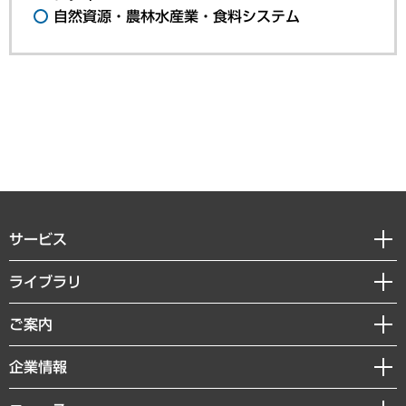
自然資源・農林水産業・食料システム
サービス
経営戦略
ライブラリ
組織・人事戦略
経済調査
ご案内
デジタルイノベーション
レポート
国際（グローバルビジネス・開発支援・国際戦略・グローバルヘルス）
セミナー・イベント情報
企業情報
コラム
サステナビリティ（環境・資源・エネルギー・ESG・人権）
MUFGビジネスセミナー
調査・研究報告書
私たちの想い
共生・ダイバーシティ