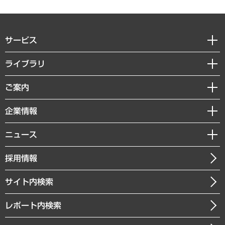
サービス
経営戦略
ライブラリ
組織・人事戦略
経済調査
ご案内
デジタルイノベーション
レポート
国際（グローバルビジネス・開発支援・国際戦略・グローバルヘルス）
セミナー・イベント情報
企業情報
コラム
サステナビリティ（環境・資源・エネルギー・ESG・人権）
MUFGビジネスセミナー
調査・研究報告書
私たちの想い
共生・ダイバーシティ
ニュース
受託案件情報
クローズアップ
社長メッセージ
GRC（ガバナンス・リスク・コンプライアンス）・防災（政策）
その他お申し込み
ニュースリリース
経営用語集
採用情報
会社概要
経済・産業・雇用・労働
調査協力のお願い
お知らせ
受託・受注実績（官公庁関連）
企業理念
医療・介護・福祉・教育・子ども
サイト内検索
メディア掲載・出演
役員一覧
自治体経営・官民協働
寄稿記事
沿革
レポート内検索
まちづくり・観光・交通・スポーツ・スマートシティ
書籍
組織図・本部部室紹介
自然資源・農林水産業・食料システム