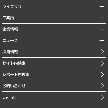
経営戦略
ライブラリ
組織・人事戦略
経済調査
ご案内
デジタルイノベーション
レポート
国際（グローバルビジネス・開発支援・国際戦略・グローバルヘルス）
セミナー・イベント情報
企業情報
コラム
サステナビリティ（環境・資源・エネルギー・ESG・人権）
MUFGビジネスセミナー
調査・研究報告書
私たちの想い
共生・ダイバーシティ
ニュース
受託案件情報
クローズアップ
社長メッセージ
GRC（ガバナンス・リスク・コンプライアンス）・防災（政策）
その他お申し込み
ニュースリリース
経営用語集
採用情報
会社概要
経済・産業・雇用・労働
調査協力のお願い
お知らせ
受託・受注実績（官公庁関連）
企業理念
医療・介護・福祉・教育・子ども
サイト内検索
メディア掲載・出演
役員一覧
自治体経営・官民協働
寄稿記事
沿革
レポート内検索
まちづくり・観光・交通・スポーツ・スマートシティ
書籍
組織図・本部部室紹介
自然資源・農林水産業・食料システム
お問い合わせ
インドネシア現地法人
決算公告
English
業績ハイライト
アクセスマップ