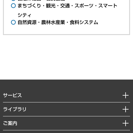
まちづくり・観光・交通・スポーツ・スマート
シティ
自然資源・農林水産業・食料システム
サービス
経営戦略
ライブラリ
組織・人事戦略
経済調査
ご案内
デジタルイノベーション
レポート
国際（グローバルビジネス・開発支援・国際戦略・グローバルヘルス）