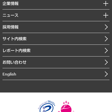
セミナー・イベント情報
企業情報
コラム
サステナビリティ（環境・資源・エネルギー・ESG・人権）
MUFGビジネスセミナー
調査・研究報告書
私たちの想い
共生・ダイバーシティ
ニュース
受託案件情報
クローズアップ
社長メッセージ
GRC（ガバナンス・リスク・コンプライアンス）・防災（政策）
その他お申し込み
ニュースリリース
経営用語集
採用情報
会社概要
経済・産業・雇用・労働
調査協力のお願い
お知らせ
受託・受注実績（官公庁関連）
企業理念
医療・介護・福祉・教育・子ども
サイト内検索
メディア掲載・出演
役員一覧
自治体経営・官民協働
寄稿記事
沿革
レポート内検索
まちづくり・観光・交通・スポーツ・スマートシティ
書籍
組織図・本部部室紹介
自然資源・農林水産業・食料システム
お問い合わせ
インドネシア現地法人
決算公告
English
業績ハイライト
アクセスマップ
個人情報保護方針
環境方針
サステナビリティ