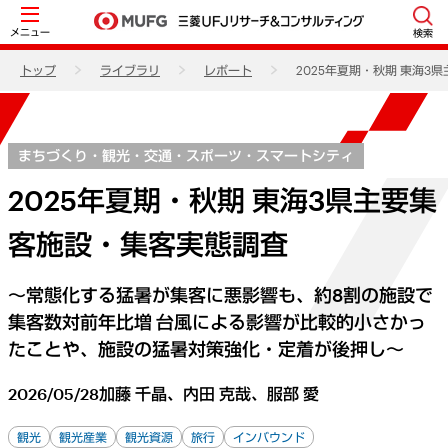
メニュー
検索
トップ
ライブラリ
レポート
2025年夏期・秋期 東海3
まちづくり・観光・交通・スポーツ・スマートシティ
2025年夏期・秋期 東海3県主要集
客施設・集客実態調査
～常態化する猛暑が集客に悪影響も、約8割の施設で
集客数対前年比増 台風による影響が比較的小さかっ
たことや、施設の猛暑対策強化・定着が後押し～
2026/05/28
加藤 千晶、内田 克哉、服部 愛
観光
観光産業
観光資源
旅行
インバウンド