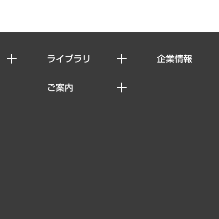
ライブラリ
企業情報
経済調査
私たちの想い
ご案内
レポート
社長メッセージ
セミナー・イベント情報
コラム
会社概要
MUFGビジネスセミナー
ヘルス）
調査・研究報告書
企業理念
受託案件情報
クローズアップ
役員一覧
その他お申し込み
経営用語集
沿革
調査協力のお願い
）
受託・受注実績（官公庁関連）
組織図・本部部室紹介
メディア掲載・出演
インドネシア現地法人
寄稿記事
決算公告