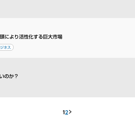
台頭により活性化する巨大市場
ビジネス
いのか？
1
2