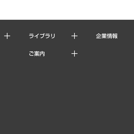
ライブラリ
企業情報
経済調査
私たちの想い
ご案内
レポート
社長メッセージ
セミナー・イベント情報
コラム
会社概要
MUFGビジネスセミナー
ヘルス）
調査・研究報告書
企業理念
受託案件情報
クローズアップ
役員一覧
その他お申し込み
経営用語集
沿革
調査協力のお願い
）
受託・受注実績（官公庁関連）
組織図・本部部室紹介
メディア掲載・出演
インドネシア現地法人
寄稿記事
決算公告