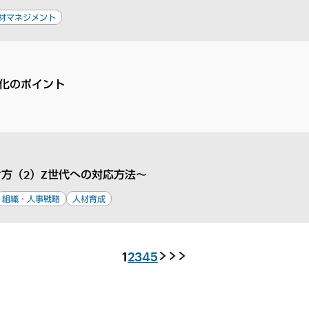
材マネジメント
化のポイント
方（2）Z世代への対応方法～
組織・人事戦略
人材育成
1
2
3
4
5