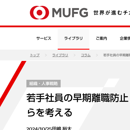
サービス
ライブラリ
ご案内
企業
トップ
ライブラリ
コラム
若手社員の早期離
組織・人事戦略
若手社員の早期離職防止
らを考える
2024/10/25
田嶋 裕太