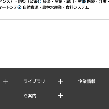
アンス）・防災（政策）
経済・産業・雇用・労働
医療・介護
マートシティ
自然資源・農林水産業・食料システム
ライブラリ
企業情報
経済調査
私たちの想い
ご案内
レポート
社長メッセージ
セミナー・イベント情報
コラム
会社概要