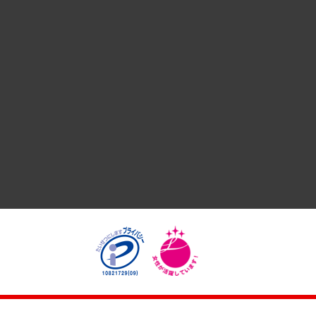
国際（グローバルビジネス・開発支援・国際戦略・グローバル
サステナビリティ（環境・資源・エネルギー・ESG・人権）
共生・ダイバーシティ
GRC（ガバナンス・リスク・コンプライアンス）・防災（政策
経済・産業・雇用・労働
医療・介護・福祉・教育・子ども
自治体経営・官民協働
まちづくり・観光・交通・スポーツ・スマートシティ
自然資源・農林水産業・食料システム