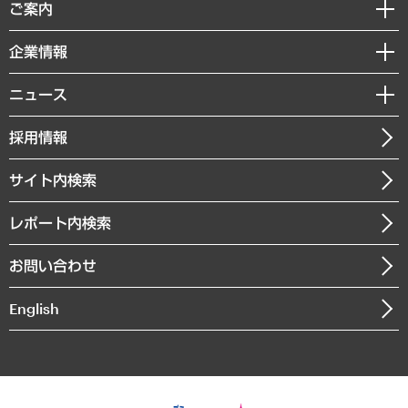
経済調査
ご案内
デジタルイノベーション
レポート
国際（グローバルビジネス・開発支援・国際戦略・グローバルヘルス）
セミナー・イベント情報
企業情報
コラム
サステナビリティ（環境・資源・エネルギー・ESG・人権）
MUFGビジネスセミナー
調査・研究報告書
私たちの想い
共生・ダイバーシティ
ニュース
受託案件情報
クローズアップ
社長メッセージ
GRC（ガバナンス・リスク・コンプライアンス）・防災（政策）
その他お申し込み
ニュースリリース
経営用語集
採用情報
会社概要
経済・産業・雇用・労働
調査協力のお願い
お知らせ
受託・受注実績（官公庁関連）
企業理念
医療・介護・福祉・教育・子ども
サイト内検索
メディア掲載・出演
役員一覧
自治体経営・官民協働
寄稿記事
沿革
レポート内検索
まちづくり・観光・交通・スポーツ・スマートシティ
書籍
組織図・本部部室紹介
自然資源・農林水産業・食料システム
お問い合わせ
インドネシア現地法人
決算公告
English
業績ハイライト
アクセスマップ
個人情報保護方針
環境方針