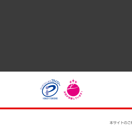
サステナビリティ（環境・資源・エネルギー・ESG・人権）
共生・ダイバーシティ
GRC（ガバナンス・リスク・コンプライアンス）・防災（政策
経済・産業・雇用・労働
医療・介護・福祉・教育・子ども
自治体経営・官民協働
まちづくり・観光・交通・スポーツ・スマートシティ
自然資源・農林水産業・食料システム
本サイトのご