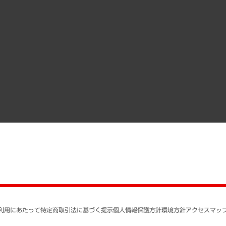
クローズアップ
役員一覧
その他お申し込み
経営用語集
沿革
調査協力のお願い
）
受託・受注実績（官公庁関連）
組織図・本部部室紹介
メディア掲載・出演
インドネシア現地法人
寄稿記事
決算公告
書籍
業績ハイライト
アクセスマップ
個人情報保護方針
環境方針
サステナビリティ
特定商取引法に基づく
SNSアカウントコミュ
反社会的勢力に対する
利用にあたって
特定商取引法に基づく提示
個人情報保護方針
環境方針
アクセスマッ
個人情報の取り扱いに