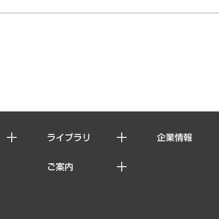
ライブラリ
企業情報
経済調査
私たちの想い
ご案内
レポート
社長メッセージ
セミナー・イベント情報
コラム
会社概要
MUFGビジネスセミナー
ヘルス）
調査・研究報告書
企業理念
受託案件情報