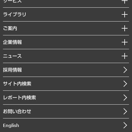
サービス
経営戦略
ライブラリ
組織・人事戦略
経済調査
ご案内
デジタルイノベーション
レポート
国際（グローバルビジネス・開発支援・国際戦略・グローバルヘルス）
セミナー・イベント情報
企業情報
コラム
サステナビリティ（環境・資源・エネルギー・ESG・人権）
MUFGビジネスセミナー
調査・研究報告書
私たちの想い
共生・ダイバーシティ
ニュース
受託案件情報
クローズアップ
社長メッセージ
GRC（ガバナンス・リスク・コンプライアンス）・防災（政策）
その他お申し込み
ニュースリリース
経営用語集
採用情報
会社概要
経済・産業・雇用・労働
調査協力のお願い
お知らせ
受託・受注実績（官公庁関連）
企業理念
医療・介護・福祉・教育・子ども
サイト内検索
メディア掲載・出演
役員一覧
自治体経営・官民協働
寄稿記事
沿革
レポート内検索
まちづくり・観光・交通・スポーツ・スマートシティ
書籍
組織図・本部部室紹介
自然資源・農林水産業・食料システム
お問い合わせ
インドネシア現地法人
決算公告
English
業績ハイライト