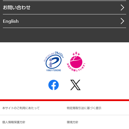
組織図・本部部室紹介
自然資源・農林水産業・食料システム
お問い合わせ
インドネシア現地法人
決算公告
English
業績ハイライト
アクセスマップ
個人情報保護方針
環境方針
サステナビリティ
特定商取引法に基づく表示
SNSアカウントコミュニティガイドライン
反社会的勢力に対する基本方針
個人情報の取り扱いについて
書面による個人情報の開示等の請求の手続きについて
本サイトのご利用にあたって
特定商取引法に基づく提示
個人情報保護方針
環境方針