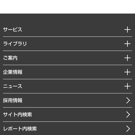
サービス
経営戦略
ライブラリ
組織・人事戦略
経済調査
ご案内
デジタルイノベーション
レポート
国際（グローバルビジネス・開発支援・国際戦略・グローバルヘルス）
セミナー・イベント情報
企業情報
コラム
サステナビリティ（環境・資源・エネルギー・ESG・人権）
MUFGビジネスセミナー
調査・研究報告書
私たちの想い
共生・ダイバーシティ
ニュース
受託案件情報
クローズアップ
社長メッセージ
GRC（ガバナンス・リスク・コンプライアンス）・防災（政策）
その他お申し込み
ニュースリリース
経営用語集
採用情報
会社概要
経済・産業・雇用・労働
調査協力のお願い
お知らせ
受託・受注実績（官公庁関連）
企業理念
医療・介護・福祉・教育・子ども
サイト内検索
メディア掲載・出演
役員一覧
自治体経営・官民協働
寄稿記事
沿革
レポート内検索
まちづくり・観光・交通・スポーツ・スマートシティ
書籍