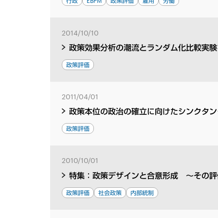
行政
EBPM
政策評価
雇用
労働
2014/10/10
政策効果分析の潮流とランダム化比較実験
政策評価
2011/04/01
政策本位の政治の確立に向けたシンクタン
政策評価
2010/10/01
特集：政策デザインと合意形成 ～その評
政策評価
社会政策
内部統制