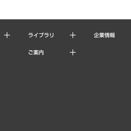
ライブラリ
企業情報
経済調査
私たちの想い
ご案内
レポート
社長メッセージ
セミナー・イベント情報
コラム
会社概要
MUFGビジネスセミナー
ヘルス）
調査・研究報告書
企業理念
受託案件情報
クローズアップ
役員一覧
その他お申し込み
経営用語集
沿革
調査協力のお願い
）
受託・受注実績（官公庁関連）
組織図・本部部室紹介
メディア掲載・出演
インドネシア現地法人
寄稿記事
決算公告