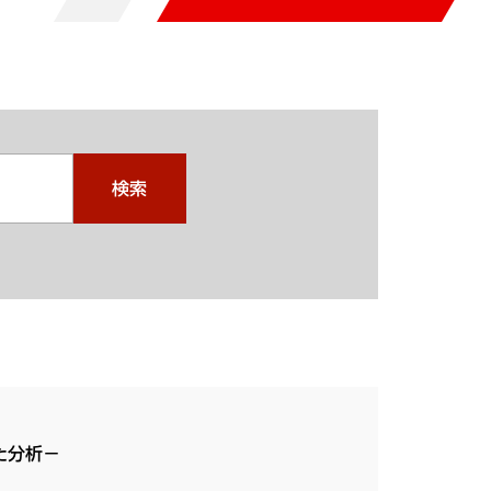
検索
た分析－