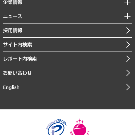
セミナー・イベント情報
企業情報
コラム
サステナビリティ（環境・資源・エネルギー・ESG・人権）
MUFGビジネスセミナー
調査・研究報告書
私たちの想い
共生・ダイバーシティ
ニュース
受託案件情報
クローズアップ
社長メッセージ
GRC（ガバナンス・リスク・コンプライアンス）・防災（政策）
その他お申し込み
ニュースリリース
経営用語集
採用情報
会社概要
経済・産業・雇用・労働
調査協力のお願い
お知らせ
受託・受注実績（官公庁関連）
企業理念
医療・介護・福祉・教育・子ども
サイト内検索
メディア掲載・出演
役員一覧
自治体経営・官民協働
寄稿記事
沿革
レポート内検索
まちづくり・観光・交通・スポーツ・スマートシティ
書籍
組織図・本部部室紹介
自然資源・農林水産業・食料システム
お問い合わせ
インドネシア現地法人
決算公告
English
業績ハイライト
アクセスマップ
個人情報保護方針
環境方針
サステナビリティ