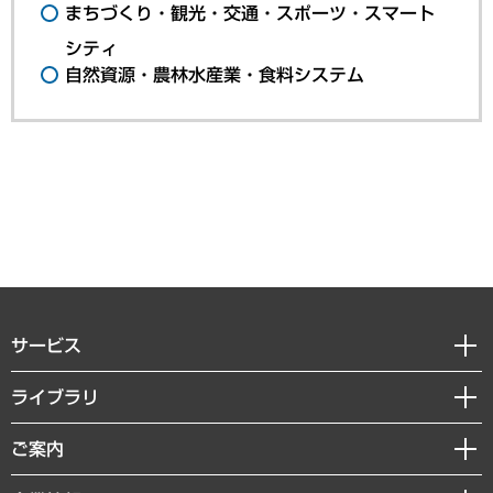
まちづくり・観光・交通・スポーツ・スマート
シティ
自然資源・農林水産業・食料システム
サービス
経営戦略
ライブラリ
組織・人事戦略
経済調査
ご案内
デジタルイノベーション
レポート
国際（グローバルビジネス・開発支援・国際戦略・グローバルヘルス）