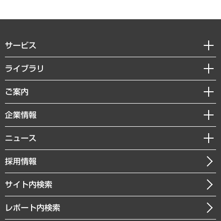
サービス
経営戦略
ライブラリ
組織・人事戦略
経済調査
ご案内
デジタルイノベーション
レポート
国際（グローバルビジネス・開発支援・国際戦略・グローバルヘルス）
セミナー・イベント情報
企業情報
コラム
サステナビリティ（環境・資源・エネルギー・ESG・人権）
MUFGビジネスセミナー
調査・研究報告書
私たちの想い
共生・ダイバーシティ
ニュース
受託案件情報
クローズアップ
社長メッセージ
GRC（ガバナンス・リスク・コンプライアンス）・防災（政策）
その他お申し込み
ニュースリリース
経営用語集
採用情報
会社概要
経済・産業・雇用・労働
調査協力のお願い
お知らせ
受託・受注実績（官公庁関連）
企業理念
医療・介護・福祉・教育・子ども
サイト内検索
メディア掲載・出演
役員一覧
自治体経営・官民協働
寄稿記事
沿革
レポート内検索
まちづくり・観光・交通・スポーツ・スマートシティ
書籍
組織図・本部部室紹介
自然資源・農林水産業・食料システム