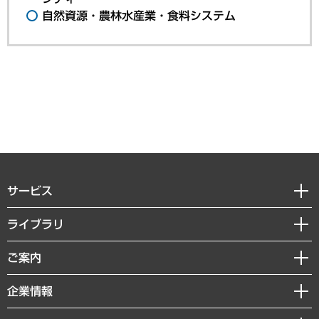
自然資源・農林水産業・食料システム
サービス
経営戦略
ライブラリ
組織・人事戦略
経済調査
ご案内
デジタルイノベーション
レポート
国際（グローバルビジネス・開発支援・国際戦略・グローバルヘルス）
セミナー・イベント情報
企業情報
コラム
サステナビリティ（環境・資源・エネルギー・ESG・人権）
MUFGビジネスセミナー
調査・研究報告書