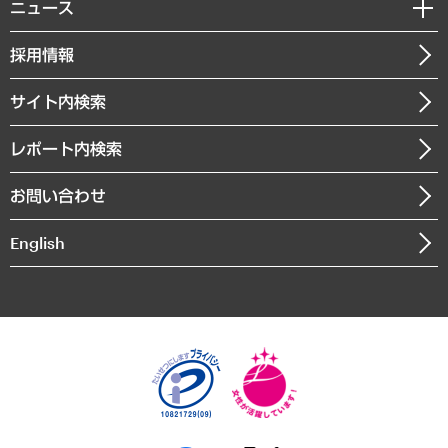
私たちの想い
共生・ダイバーシティ
ニュース
受託案件情報
クローズアップ
社長メッセージ
GRC（ガバナンス・リスク・コンプライアンス）・防災（政策）
その他お申し込み
ニュースリリース
経営用語集
採用情報
会社概要
経済・産業・雇用・労働
調査協力のお願い
お知らせ
受託・受注実績（官公庁関連）
企業理念
医療・介護・福祉・教育・子ども
サイト内検索
メディア掲載・出演
役員一覧
自治体経営・官民協働
寄稿記事
沿革
レポート内検索
まちづくり・観光・交通・スポーツ・スマートシティ
書籍
組織図・本部部室紹介
自然資源・農林水産業・食料システム
お問い合わせ
インドネシア現地法人
決算公告
English
業績ハイライト
アクセスマップ
個人情報保護方針
環境方針
サステナビリティ
特定商取引法に基づく表示
SNSアカウントコミュニティガイドライン