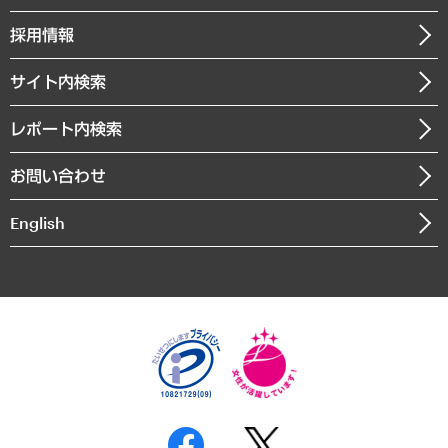
クローズアップ
社長メッセージ
GRC（ガバナンス・リスク・コンプライアンス）・防災（政策）
その他お申し込み
ニュースリリース
経営用語集
採用情報
会社概要
経済・産業・雇用・労働
調査協力のお願い
お知らせ
受託・受注実績（官公庁関連）
企業理念
医療・介護・福祉・教育・子ども
サイト内検索
メディア掲載・出演
役員一覧
自治体経営・官民協働
寄稿記事
沿革
レポート内検索
まちづくり・観光・交通・スポーツ・スマートシティ
書籍
組織図・本部部室紹介
自然資源・農林水産業・食料システム
お問い合わせ
インドネシア現地法人
決算公告
English
業績ハイライト
アクセスマップ
個人情報保護方針
環境方針
サステナビリティ
特定商取引法に基づく表示
SNSアカウントコミュニティガイドライン
反社会的勢力に対する基本方針