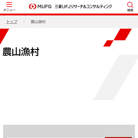
メニュー
検索
トップ
農山漁村
農山漁村