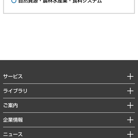
自然資源・農林水産業・食料システム
サービス
経営戦略
ライブラリ
組織・人事戦略
経済調査
ご案内
デジタルイノベーション
レポート
国際（グローバルビジネス・開発支援・国際戦略・グローバルヘルス）
セミナー・イベント情報
企業情報
コラム
サステナビリティ（環境・資源・エネルギー・ESG・人権）
MUFGビジネスセミナー
調査・研究報告書
私たちの想い
共生・ダイバーシティ
ニュース
受託案件情報