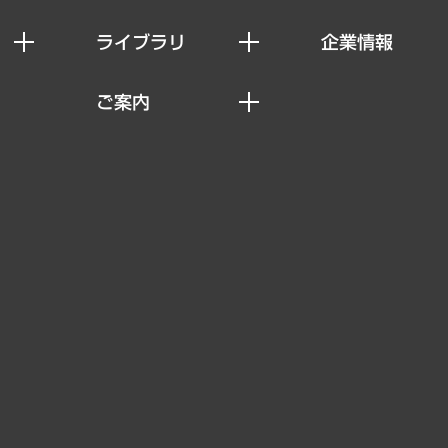
ライブラリ
企業情報
経済調査
私たちの想い
ご案内
レポート
社長メッセージ
セミナー・イベント情報
コラム
会社概要
MUFGビジネスセミナー
ヘルス）
調査・研究報告書
企業理念
受託案件情報
クローズアップ
役員一覧
その他お申し込み
経営用語集
沿革
調査協力のお願い
）
受託・受注実績（官公庁関連）
組織図・本部部室紹介
メディア掲載・出演
インドネシア現地法人
寄稿記事
決算公告
書籍
業績ハイライト
アクセスマップ
個人情報保護方針