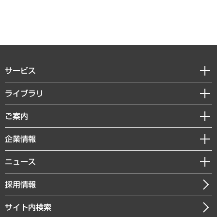
サービス
経営戦略
ライブラリ
組織・人事戦略
経済調査
ご案内
デジタルイノベーション
レポート
国際（グローバルビジネス・開発支援・国際戦略・グローバルヘルス）
セミナー・イベント情報
企業情報
コラム
サステナビリティ（環境・資源・エネルギー・ESG・人権）
MUFGビジネスセミナー
調査・研究報告書
私たちの想い
共生・ダイバーシティ
ニュース
受託案件情報
クローズアップ
社長メッセージ
GRC（ガバナンス・リスク・コンプライアンス）・防災（政策）
その他お申し込み
ニュースリリース
経営用語集
採用情報
会社概要
経済・産業・雇用・労働
調査協力のお願い
お知らせ
受託・受注実績（官公庁関連）
企業理念
医療・介護・福祉・教育・子ども
サイト内検索
メディア掲載・出演
役員一覧
自治体経営・官民協働