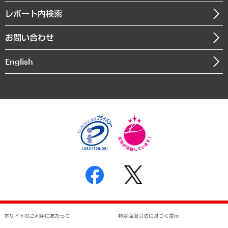
寄稿記事
沿革
レポート内検索
まちづくり・観光・交通・スポーツ・スマートシティ
書籍
組織図・本部部室紹介
自然資源・農林水産業・食料システム
お問い合わせ
インドネシア現地法人
決算公告
English
業績ハイライト
アクセスマップ
個人情報保護方針
環境方針
サステナビリティ
特定商取引法に基づく表示
SNSアカウントコミュニティガイドライン
反社会的勢力に対する基本方針
個人情報の取り扱いについて
書面による個人情報の開示等の請求の手続きについて
本サイトのご利用にあたって
特定商取引法に基づく提示