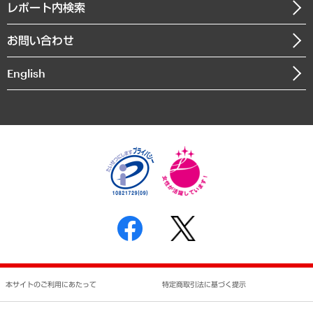
沿革
レポート内検索
まちづくり・観光・交通・スポーツ・スマートシティ
書籍
組織図・本部部室紹介
自然資源・農林水産業・食料システム
お問い合わせ
インドネシア現地法人
決算公告
English
業績ハイライト
アクセスマップ
個人情報保護方針
環境方針
サステナビリティ
特定商取引法に基づく表示
SNSアカウントコミュニティガイドライン
反社会的勢力に対する基本方針
個人情報の取り扱いについて
書面による個人情報の開示等の請求の手続きについて
本サイトのご利用にあたって
特定商取引法に基づく提示