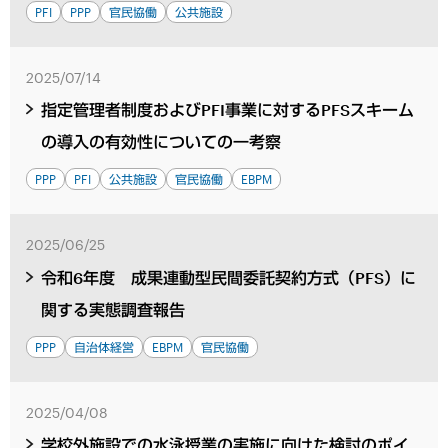
PFI
PPP
官民協働
公共施設
2025/07/14
指定管理者制度およびPFI事業に対するPFSスキーム
の導入の有効性についての一考察
PPP
PFI
公共施設
官民協働
EBPM
2025/06/25
令和6年度 成果連動型民間委託契約方式（PFS）に
関する実態調査報告
PPP
自治体経営
EBPM
官民協働
2025/04/08
学校外施設での水泳授業の実施に向けた検討のポイ