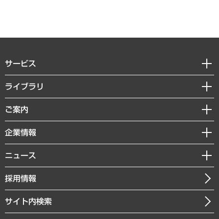
サービス
経営戦略
ライブラリ
組織・人事戦略
経済調査
ご案内
デジタルイノベーション
レポート
国際（グローバルビジネス・開発支援・国際戦略・グローバルヘルス）
セミナー・イベント情報
企業情報
コラム
サステナビリティ（環境・資源・エネルギー・ESG・人権）
MUFGビジネスセミナー
調査・研究報告書
私たちの想い
共生・ダイバーシティ
ニュース
受託案件情報
クローズアップ
社長メッセージ
GRC（ガバナンス・リスク・コンプライアンス）・防災（政策）
その他お申し込み
ニュースリリース
経営用語集
採用情報
会社概要
経済・産業・雇用・労働
調査協力のお願い
お知らせ
受託・受注実績（官公庁関連）
企業理念
医療・介護・福祉・教育・子ども
サイト内検索
メディア掲載・出演
役員一覧
自治体経営・官民協働
寄稿記事