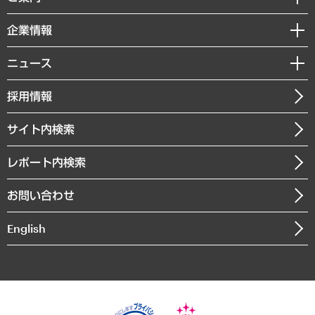
レポート
国際（グローバルビジネス・開発支援・国際戦略・グローバルヘルス）
セミナー・イベント情報
企業情報
コラム
サステナビリティ（環境・資源・エネルギー・ESG・人権）
MUFGビジネスセミナー
調査・研究報告書
私たちの想い
共生・ダイバーシティ
ニュース
受託案件情報
クローズアップ
社長メッセージ
GRC（ガバナンス・リスク・コンプライアンス）・防災（政策）
その他お申し込み
ニュースリリース
経営用語集
採用情報
会社概要
経済・産業・雇用・労働
調査協力のお願い
お知らせ
受託・受注実績（官公庁関連）
企業理念
医療・介護・福祉・教育・子ども
サイト内検索
メディア掲載・出演
役員一覧
自治体経営・官民協働
寄稿記事
沿革
レポート内検索
まちづくり・観光・交通・スポーツ・スマートシティ
書籍
組織図・本部部室紹介
自然資源・農林水産業・食料システム
お問い合わせ
インドネシア現地法人
決算公告
English
業績ハイライト
アクセスマップ
個人情報保護方針
環境方針