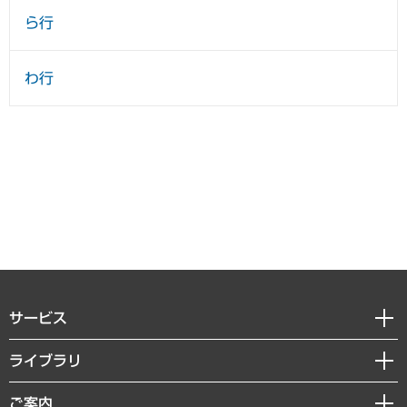
ら行
わ行
サービス
経営戦略
ライブラリ
組織・人事戦略
経済調査
ご案内
デジタルイノベーション