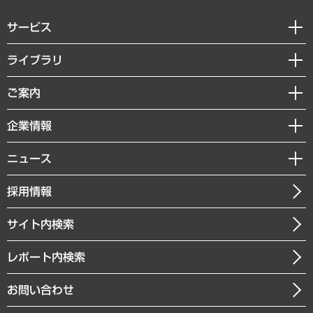
サービス
経営戦略
ライブラリ
組織・人事戦略
経済調査
ご案内
デジタルイノベーション
レポート
国際（グローバルビジネス・開発支援・国際戦略・グローバルヘルス）
セミナー・イベント情報
企業情報
コラム
サステナビリティ（環境・資源・エネルギー・ESG・人権）
MUFGビジネスセミナー
調査・研究報告書
私たちの想い
共生・ダイバーシティ
ニュース
受託案件情報
クローズアップ
社長メッセージ
GRC（ガバナンス・リスク・コンプライアンス）・防災（政策）
その他お申し込み
ニュースリリース
経営用語集
採用情報
会社概要
経済・産業・雇用・労働
調査協力のお願い
お知らせ
受託・受注実績（官公庁関連）
企業理念
医療・介護・福祉・教育・子ども
サイト内検索
メディア掲載・出演
役員一覧
自治体経営・官民協働
寄稿記事
沿革
レポート内検索
まちづくり・観光・交通・スポーツ・スマートシティ
書籍
組織図・本部部室紹介
自然資源・農林水産業・食料システム
お問い合わせ
インドネシア現地法人