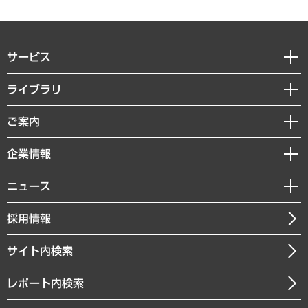
サービス
経営戦略
ライブラリ
組織・人事戦略
経済調査
ご案内
デジタルイノベーション
レポート
国際（グローバルビジネス・開発支援・国際戦略・グローバルヘルス）
セミナー・イベント情報
企業情報
コラム
サステナビリティ（環境・資源・エネルギー・ESG・人権）
MUFGビジネスセミナー
調査・研究報告書
私たちの想い
共生・ダイバーシティ
ニュース
受託案件情報
クローズアップ
社長メッセージ
GRC（ガバナンス・リスク・コンプライアンス）・防災（政策）
その他お申し込み
ニュースリリース
経営用語集
採用情報
会社概要
経済・産業・雇用・労働
調査協力のお願い
お知らせ
受託・受注実績（官公庁関連）
企業理念
医療・介護・福祉・教育・子ども
サイト内検索
メディア掲載・出演
役員一覧
自治体経営・官民協働
寄稿記事
沿革
レポート内検索
まちづくり・観光・交通・スポーツ・スマートシティ
書籍
組織図・本部部室紹介
自然資源・農林水産業・食料システム