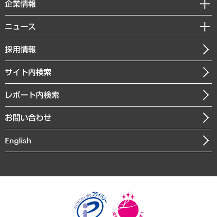
セミナー・イベント情報
企業情報
コラム
サステナビリティ（環境・資源・エネルギー・ESG・人権）
MUFGビジネスセミナー
調査・研究報告書
私たちの想い
共生・ダイバーシティ
ニュース
受託案件情報
クローズアップ
社長メッセージ
GRC（ガバナンス・リスク・コンプライアンス）・防災（政策）
その他お申し込み
ニュースリリース
経営用語集
採用情報
会社概要
経済・産業・雇用・労働
調査協力のお願い
お知らせ
受託・受注実績（官公庁関連）
企業理念
医療・介護・福祉・教育・子ども
サイト内検索
メディア掲載・出演
役員一覧
自治体経営・官民協働
寄稿記事
沿革
レポート内検索
まちづくり・観光・交通・スポーツ・スマートシティ
書籍
組織図・本部部室紹介
自然資源・農林水産業・食料システム
お問い合わせ
インドネシア現地法人
決算公告
English
業績ハイライト
アクセスマップ
個人情報保護方針
環境方針
サステナビリティ