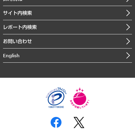
経済・産業・雇用・労働
調査協力のお願い
お知らせ
受託・受注実績（官公庁関連）
企業理念
医療・介護・福祉・教育・子ども
サイト内検索
メディア掲載・出演
役員一覧
自治体経営・官民協働
寄稿記事
沿革
レポート内検索
まちづくり・観光・交通・スポーツ・スマートシティ
書籍
組織図・本部部室紹介
自然資源・農林水産業・食料システム
お問い合わせ
インドネシア現地法人
決算公告
English
業績ハイライト
アクセスマップ
個人情報保護方針
環境方針
サステナビリティ
特定商取引法に基づく表示
SNSアカウントコミュニティガイドライン
反社会的勢力に対する基本方針
個人情報の取り扱いについて