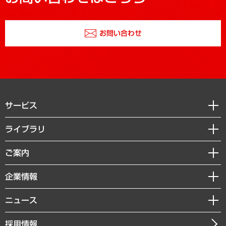
お問い合わせ
サービス
経営戦略
ライブラリ
組織・人事戦略
経済調査
ご案内
デジタルイノベーション
レポート
国際（グローバルビジネス・開発支援・国際戦略・グローバルヘルス）
セミナー・イベント情報
企業情報
コラム
サステナビリティ（環境・資源・エネルギー・ESG・人権）
MUFGビジネスセミナー
調査・研究報告書
私たちの想い
共生・ダイバーシティ
ニュース
受託案件情報
クローズアップ
社長メッセージ
GRC（ガバナンス・リスク・コンプライアンス）・防災（政策）
その他お申し込み
ニュースリリース
経営用語集
採用情報
会社概要