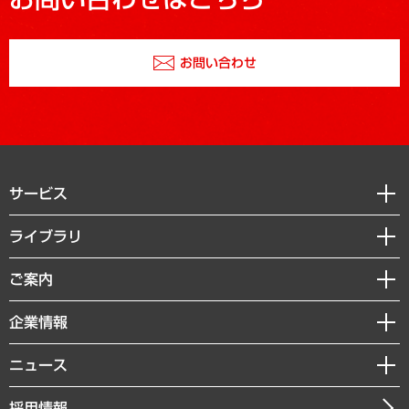
お問い合わせ
サービス
経営戦略
ライブラリ
組織・人事戦略
経済調査
ご案内
デジタルイノベーション
レポート
国際（グローバルビジネス・開発支援・国際戦略・グローバルヘルス）
セミナー・イベント情報
企業情報
コラム
サステナビリティ（環境・資源・エネルギー・ESG・人権）
MUFGビジネスセミナー
調査・研究報告書
私たちの想い
共生・ダイバーシティ
ニュース
受託案件情報
クローズアップ
社長メッセージ
GRC（ガバナンス・リスク・コンプライアンス）・防災（政策）
その他お申し込み
ニュースリリース
経営用語集
採用情報