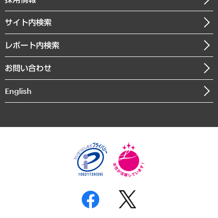
会社概要
経済・産業・雇用・労働
調査協力のお願い
お知らせ
受託・受注実績（官公庁関連）
企業理念
医療・介護・福祉・教育・子ども
サイト内検索
メディア掲載・出演
役員一覧
自治体経営・官民協働
寄稿記事
沿革
レポート内検索
まちづくり・観光・交通・スポーツ・スマートシティ
書籍
組織図・本部部室紹介
自然資源・農林水産業・食料システム
お問い合わせ
インドネシア現地法人
決算公告
English
業績ハイライト
アクセスマップ
個人情報保護方針
環境方針
サステナビリティ
特定商取引法に基づく表示
SNSアカウントコミュニティガイドライン
反社会的勢力に対する基本方針
個人情報の取り扱いについて