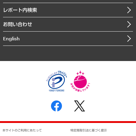
自治体経営・官民協働
寄稿記事
沿革
レポート内検索
まちづくり・観光・交通・スポーツ・スマートシティ
書籍
組織図・本部部室紹介
自然資源・農林水産業・食料システム
お問い合わせ
インドネシア現地法人
決算公告
English
業績ハイライト
アクセスマップ
個人情報保護方針
環境方針
サステナビリティ
特定商取引法に基づく表示
SNSアカウントコミュニティガイドライン
反社会的勢力に対する基本方針
個人情報の取り扱いについて
書面による個人情報の開示等の請求の手続きについて
本サイトのご利用にあたって
特定商取引法に基づく提示