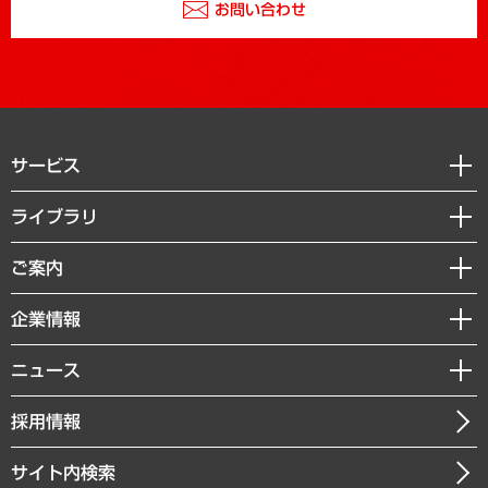
お問い合わせ
サービス
経営戦略
ライブラリ
組織・人事戦略
経済調査
ご案内
デジタルイノベーション
レポート
国際（グローバルビジネス・開発支援・国際戦略・グローバルヘルス）
セミナー・イベント情報
企業情報
コラム
サステナビリティ（環境・資源・エネルギー・ESG・人権）
MUFGビジネスセミナー
調査・研究報告書
私たちの想い
共生・ダイバーシティ
ニュース
受託案件情報
クローズアップ
社長メッセージ
GRC（ガバナンス・リスク・コンプライアンス）・防災（政策）
その他お申し込み
ニュースリリース
経営用語集
採用情報
会社概要
経済・産業・雇用・労働
調査協力のお願い
お知らせ
受託・受注実績（官公庁関連）
企業理念
医療・介護・福祉・教育・子ども
サイト内検索
メディア掲載・出演
役員一覧