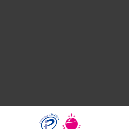
組織・人事戦略
デジタルイノベーション
国際（グローバルビジネス・開発支援・国際戦略・グローバル
サステナビリティ（環境・資源・エネルギー・ESG・人権）
共生・ダイバーシティ
GRC（ガバナンス・リスク・コンプライアンス）・防災（政策
経済・産業・雇用・労働
医療・介護・福祉・教育・子ども
自治体経営・官民協働
まちづくり・観光・交通・スポーツ・スマートシティ
自然資源・農林水産業・食料システム