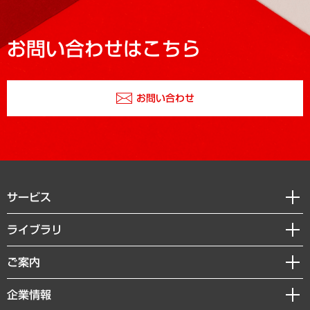
お問い合わせはこちら
お問い合わせ
サービス
経営戦略
ライブラリ
組織・人事戦略
経済調査
ご案内
デジタルイノベーション
レポート
国際（グローバルビジネス・開発支援・国際戦略・グローバルヘルス）
セミナー・イベント情報
企業情報
コラム
サステナビリティ（環境・資源・エネルギー・ESG・人権）
MUFGビジネスセミナー