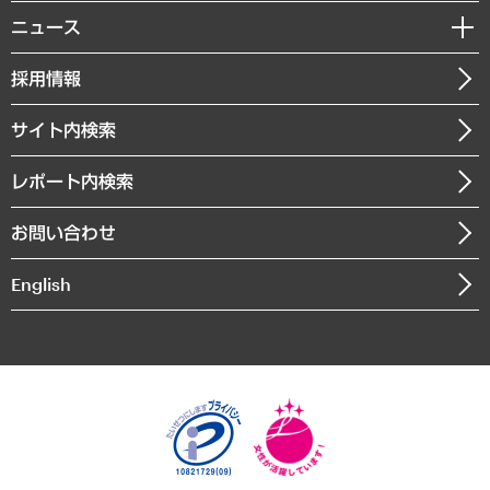
調査・研究報告書
私たちの想い
共生・ダイバーシティ
ニュース
受託案件情報
クローズアップ
社長メッセージ
GRC（ガバナンス・リスク・コンプライアンス）・防災（政策）
その他お申し込み
ニュースリリース
経営用語集
採用情報
会社概要
経済・産業・雇用・労働
調査協力のお願い
お知らせ
受託・受注実績（官公庁関連）
企業理念
医療・介護・福祉・教育・子ども
サイト内検索
メディア掲載・出演
役員一覧
自治体経営・官民協働
寄稿記事
沿革
レポート内検索
まちづくり・観光・交通・スポーツ・スマートシティ
書籍
組織図・本部部室紹介
自然資源・農林水産業・食料システム
お問い合わせ
インドネシア現地法人
決算公告
English
業績ハイライト
アクセスマップ
個人情報保護方針
環境方針
サステナビリティ
特定商取引法に基づく表示
SNSアカウントコミュニティガイドライン