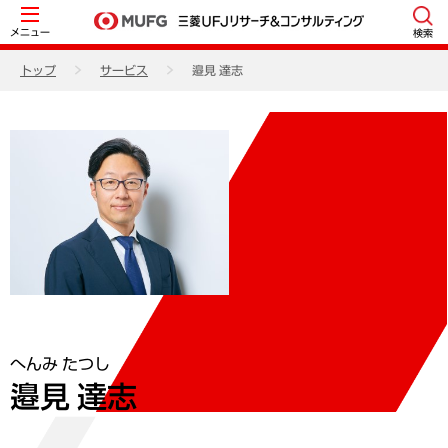
メニュー
検索
トップ
サービス
邉見 達志
へんみ たつし
邉見 達志