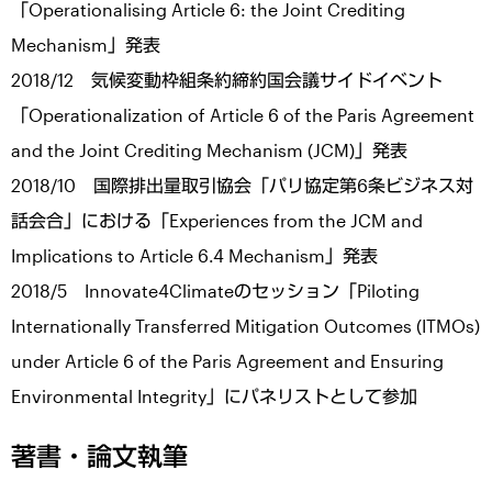
「Operationalising Article 6: the Joint Crediting
Mechanism」発表
2018/12 気候変動枠組条約締約国会議サイドイベント
「Operationalization of Article 6 of the Paris Agreement
and the Joint Crediting Mechanism (JCM)」発表
2018/10 国際排出量取引協会「パリ協定第6条ビジネス対
話会合」における「Experiences from the JCM and
Implications to Article 6.4 Mechanism」発表
2018/5 Innovate4Climateのセッション「Piloting
Internationally Transferred Mitigation Outcomes (ITMOs)
under Article 6 of the Paris Agreement and Ensuring
Environmental Integrity」にパネリストとして参加
著書・論文執筆