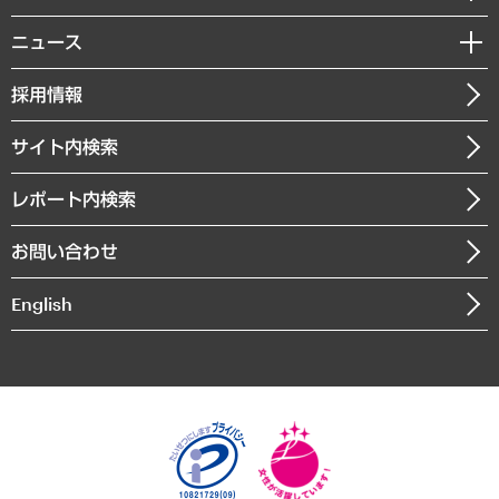
サステナビリティ（環境・資源・エネルギー・ESG・人権）
MUFGビジネスセミナー
調査・研究報告書
私たちの想い
共生・ダイバーシティ
ニュース
受託案件情報
クローズアップ
社長メッセージ
GRC（ガバナンス・リスク・コンプライアンス）・防災（政策）
その他お申し込み
ニュースリリース
経営用語集
採用情報
会社概要
経済・産業・雇用・労働
調査協力のお願い
お知らせ
受託・受注実績（官公庁関連）
企業理念
医療・介護・福祉・教育・子ども
サイト内検索
メディア掲載・出演
役員一覧
自治体経営・官民協働
寄稿記事
沿革
レポート内検索
まちづくり・観光・交通・スポーツ・スマートシティ
書籍
組織図・本部部室紹介
自然資源・農林水産業・食料システム
お問い合わせ
インドネシア現地法人
決算公告
English
業績ハイライト
アクセスマップ
個人情報保護方針
環境方針
サステナビリティ
特定商取引法に基づく表示