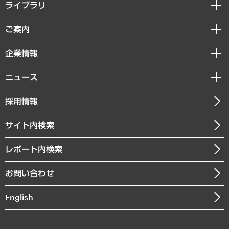
経営戦略
ライブラリ
組織・人事戦略
経済調査
ご案内
デジタルイノベーション
レポート
国際（グローバルビジネス・開発支援・国際戦略・グローバルヘルス）
セミナー・イベント情報
企業情報
コラム
サステナビリティ（環境・資源・エネルギー・ESG・人権）
MUFGビジネスセミナー
調査・研究報告書
私たちの想い
共生・ダイバーシティ
ニュース
受託案件情報
クローズアップ
社長メッセージ
GRC（ガバナンス・リスク・コンプライアンス）・防災（政策）
その他お申し込み
ニュースリリース
経営用語集
採用情報
会社概要
経済・産業・雇用・労働
調査協力のお願い
お知らせ
受託・受注実績（官公庁関連）
企業理念
医療・介護・福祉・教育・子ども
サイト内検索
メディア掲載・出演
役員一覧
自治体経営・官民協働
寄稿記事
沿革
レポート内検索
まちづくり・観光・交通・スポーツ・スマートシティ
書籍
組織図・本部部室紹介
自然資源・農林水産業・食料システム
お問い合わせ
インドネシア現地法人
決算公告
English
業績ハイライト
アクセスマップ