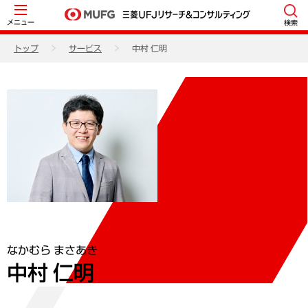
メニュー
検索
トップ
サービス
中村 仁明
なかむら まさあき
中村 仁明