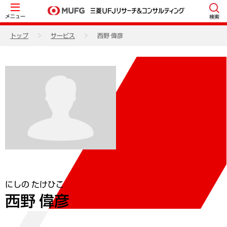
メニュー
検索
トップ
サービス
西野 偉彦
にしの たけひこ
西野 偉彦