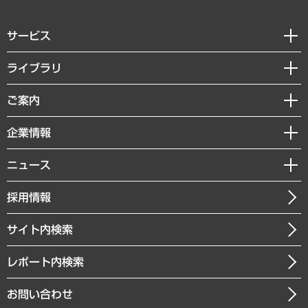
サービス
経営戦略
ライブラリ
組織・人事戦略
経済調査
ご案内
デジタルイノベーション
レポート
国際（グローバルビジネス・開発支援・国際戦略・グローバルヘルス）
セミナー・イベント情報
企業情報
コラム
サステナビリティ（環境・資源・エネルギー・ESG・人権）
MUFGビジネスセミナー
調査・研究報告書
私たちの想い
共生・ダイバーシティ
ニュース
受託案件情報
クローズアップ
社長メッセージ
GRC（ガバナンス・リスク・コンプライアンス）・防災（政策）
その他お申し込み
ニュースリリース
経営用語集
採用情報
会社概要
経済・産業・雇用・労働
調査協力のお願い
お知らせ
受託・受注実績（官公庁関連）
企業理念
医療・介護・福祉・教育・子ども
サイト内検索
メディア掲載・出演
役員一覧
自治体経営・官民協働
寄稿記事
沿革
レポート内検索
まちづくり・観光・交通・スポーツ・スマートシティ
書籍
組織図・本部部室紹介
自然資源・農林水産業・食料システム
お問い合わせ
インドネシア現地法人