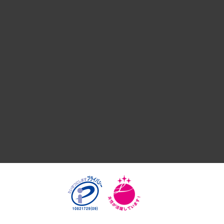
デジタルイノベーション
国際（グローバルビジネス・開発支援・国際戦略・グローバル
サステナビリティ（環境・資源・エネルギー・ESG・人権）
共生・ダイバーシティ
GRC（ガバナンス・リスク・コンプライアンス）・防災（政策
経済・産業・雇用・労働
医療・介護・福祉・教育・子ども
自治体経営・官民協働
まちづくり・観光・交通・スポーツ・スマートシティ
自然資源・農林水産業・食料システム