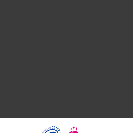
経営戦略
組織・人事戦略
デジタルイノベーション
国際（グローバルビジネス・開発支援・国際戦略・グローバル
サステナビリティ（環境・資源・エネルギー・ESG・人権）
共生・ダイバーシティ
GRC（ガバナンス・リスク・コンプライアンス）・防災（政策
経済・産業・雇用・労働
医療・介護・福祉・教育・子ども
自治体経営・官民協働
まちづくり・観光・交通・スポーツ・スマートシティ
自然資源・農林水産業・食料システム