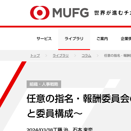
サービス
ライブラリ
ご案内
企業
トップ
ライブラリ
コラム
任意の指名・報酬
組織・人事戦略
任意の指名・報酬委員会の
と委員構成～
2024/03/18
工藤 治、石本 来恋