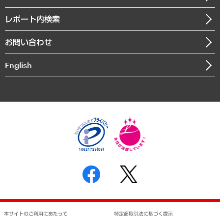
役員一覧
自治体経営・官民協働
寄稿記事
沿革
レポート内検索
まちづくり・観光・交通・スポーツ・スマートシティ
書籍
組織図・本部部室紹介
自然資源・農林水産業・食料システム
お問い合わせ
インドネシア現地法人
決算公告
English
業績ハイライト
アクセスマップ
個人情報保護方針
環境方針
サステナビリティ
特定商取引法に基づく表示
SNSアカウントコミュニティガイドライン
反社会的勢力に対する基本方針
個人情報の取り扱いについて
書面による個人情報の開示等の請求の手続きについて
本サイトのご利用にあたって
特定商取引法に基づく提示