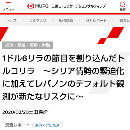
メニュー
検索
トップ
ライブラリ
経済調査
分析レポート
調査レ
経済・産業・雇用・労働
1ドル6リラの節目を割り込んだト
ルコリラ ～シリア情勢の緊迫化
に加えてレバノンのデフォルト観
測が新たなリスクに～
2020/02/20
土田 陽介
調査レポート
海外マクロ経済