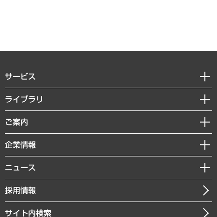
サービス
経営戦略
ライブラリ
組織・人事戦略
経済調査
ご案内
デジタルイノベーション
レポート
国際（グローバルビジネス・開発支援・国際戦略・グローバルヘルス）
セミナー・イベント情報
企業情報
コラム
サステナビリティ（環境・資源・エネルギー・ESG・人権）
MUFGビジネスセミナー
調査・研究報告書
私たちの想い
共生・ダイバーシティ
ニュース
受託案件情報
クローズアップ
社長メッセージ
GRC（ガバナンス・リスク・コンプライアンス）・防災（政策）
その他お申し込み
ニュースリリース
経営用語集
採用情報
会社概要
経済・産業・雇用・労働
調査協力のお願い
お知らせ
受託・受注実績（官公庁関連）
企業理念
医療・介護・福祉・教育・子ども
サイト内検索
メディア掲載・出演