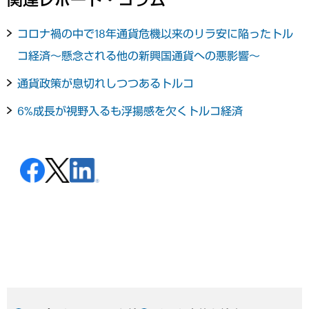
コロナ禍の中で18年通貨危機以来のリラ安に陥ったトル
コ経済～懸念される他の新興国通貨への悪影響～
通貨政策が息切れしつつあるトルコ
6%成長が視野入るも浮揚感を欠くトルコ経済