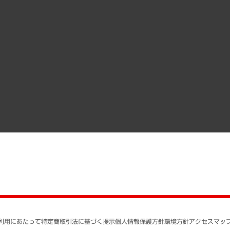
受託案件情報
クローズアップ
役員一覧
その他お申し込み
経営用語集
沿革
調査協力のお願い
）
受託・受注実績（官公庁関連）
組織図・本部部室紹介
メディア掲載・出演
インドネシア現地法人
寄稿記事
決算公告
書籍
業績ハイライト
アクセスマップ
個人情報保護方針
環境方針
サステナビリティ
特定商取引法に基づく
SNSアカウントコミュ
反社会的勢力に対する
利用にあたって
特定商取引法に基づく提示
個人情報保護方針
環境方針
アクセスマッ
個人情報の取り扱いに