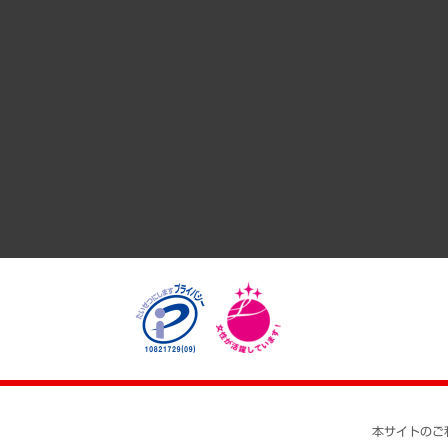
サステナビリティ（環境・資源・エネルギー・ESG・人権）
共生・ダイバーシティ
GRC（ガバナンス・リスク・コンプライアンス）・防災（政策
経済・産業・雇用・労働
医療・介護・福祉・教育・子ども
自治体経営・官民協働
まちづくり・観光・交通・スポーツ・スマートシティ
自然資源・農林水産業・食料システム
本サイトのご