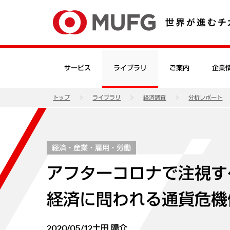
サービス
ライブラリ
ご案内
企業
トップ
ライブラリ
経済調査
分析レポート
経済・産業・雇用・労働
アフターコロナで注視す
経済に問われる通貨危機
2020/05/12
土田 陽介