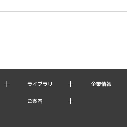
ライブラリ
企業情報
経済調査
私たちの想い
ご案内
レポート
社長メッセージ
セミナー・イベント情報
コラム
会社概要
MUFGビジネスセミナー
ヘルス）
調査・研究報告書
企業理念