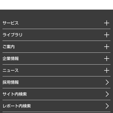
サービス
経営戦略
ライブラリ
組織・人事戦略
経済調査
ご案内
デジタルイノベーション
レポート
国際（グローバルビジネス・開発支援・国際戦略・グローバルヘルス）
セミナー・イベント情報
企業情報
コラム
サステナビリティ（環境・資源・エネルギー・ESG・人権）
MUFGビジネスセミナー
調査・研究報告書
私たちの想い
共生・ダイバーシティ
ニュース
受託案件情報
クローズアップ
社長メッセージ
GRC（ガバナンス・リスク・コンプライアンス）・防災（政策）
その他お申し込み
ニュースリリース
経営用語集
採用情報
会社概要
経済・産業・雇用・労働
調査協力のお願い
お知らせ
受託・受注実績（官公庁関連）
企業理念
医療・介護・福祉・教育・子ども
サイト内検索
メディア掲載・出演
役員一覧
自治体経営・官民協働
寄稿記事
沿革
レポート内検索
まちづくり・観光・交通・スポーツ・スマートシティ
書籍
組織図・本部部室紹介
自然資源・農林水産業・食料システム