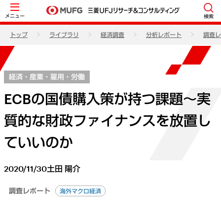
メニュー
検索
トップ
ライブラリ
経済調査
分析レポート
調査レ
経済・産業・雇用・労働
ECBの国債購入策が持つ課題～実
質的な財政ファイナンスを放置し
ていいのか
2020/11/30
土田 陽介
調査レポート
海外マクロ経済