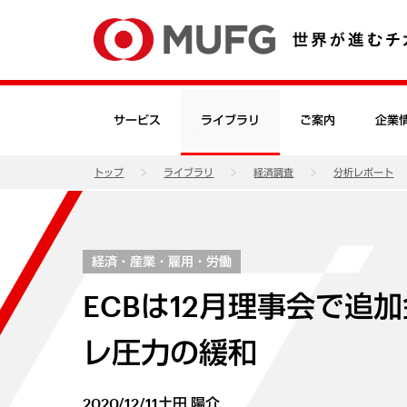
サービス
ライブラリ
ご案内
企業
トップ
ライブラリ
経済調査
分析レポート
経済・産業・雇用・労働
ECBは12月理事会で
レ圧力の緩和
2020/12/11
土田 陽介