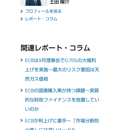
土田 陽介
プロフィールを見る
レポート・コラム
関連レポート・コラム
ECBは9月理事会で0.75%の大幅利
上げを実施～最大のリスク要因は天
然ガス価格
ECBの国債購入策が持つ課題～実質
的な財政ファイナンスを放置してい
いのか
ECBが利上げに着手～「市場分断防
止策」には高いハードル