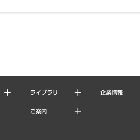
ライブラリ
企業情報
経済調査
私たちの想い
ご案内
レポート
社長メッセージ
セミナー・イベント情報
コラム
会社概要
MUFGビジネスセミナー
ヘルス）
調査・研究報告書
企業理念