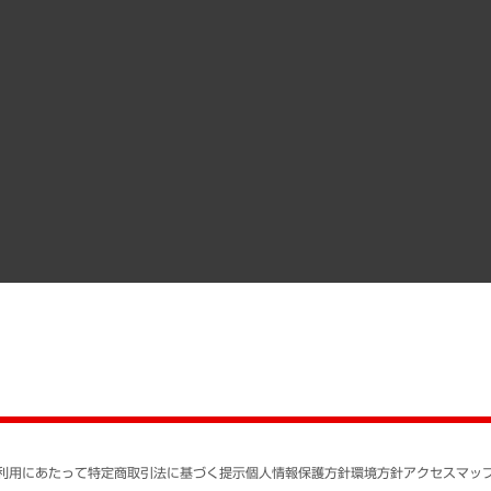
受託案件情報
クローズアップ
役員一覧
その他お申し込み
経営用語集
沿革
調査協力のお願い
）
受託・受注実績（官公庁関連）
組織図・本部部室紹介
メディア掲載・出演
インドネシア現地法人
寄稿記事
決算公告
書籍
業績ハイライト
アクセスマップ
個人情報保護方針
環境方針
サステナビリティ
特定商取引法に基づく
SNSアカウントコミュ
反社会的勢力に対する
利用にあたって
特定商取引法に基づく提示
個人情報保護方針
環境方針
アクセスマッ
個人情報の取り扱いに