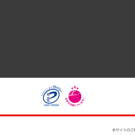
サステナビリティ（環境・資源・エネルギー・ESG・人権）
共生・ダイバーシティ
GRC（ガバナンス・リスク・コンプライアンス）・防災（政策
経済・産業・雇用・労働
医療・介護・福祉・教育・子ども
自治体経営・官民協働
まちづくり・観光・交通・スポーツ・スマートシティ
自然資源・農林水産業・食料システム
本サイトのご