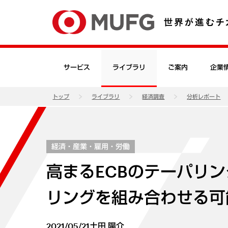
サービス
ライブラリ
ご案内
企業
トップ
ライブラリ
経済調査
分析レポート
経済・産業・雇用・労働
高まるECBのテーパリン
リングを組み合わせる可
2021/05/21
土田 陽介