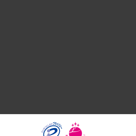
経営戦略
組織・人事戦略
デジタルイノベーション
国際（グローバルビジネス・開発支援・国際戦略・グローバル
サステナビリティ（環境・資源・エネルギー・ESG・人権）
共生・ダイバーシティ
GRC（ガバナンス・リスク・コンプライアンス）・防災（政策
経済・産業・雇用・労働
医療・介護・福祉・教育・子ども
自治体経営・官民協働
まちづくり・観光・交通・スポーツ・スマートシティ
自然資源・農林水産業・食料システム