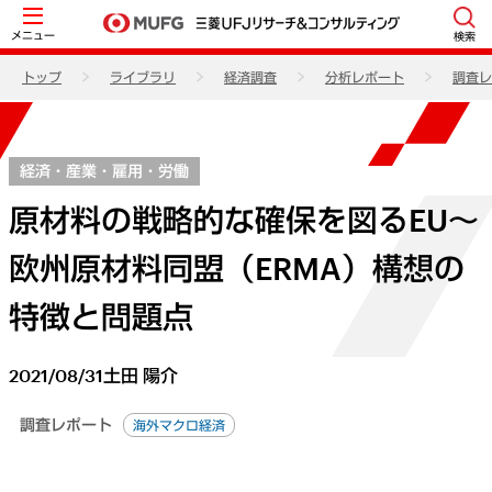
メニュー
検索
トップ
ライブラリ
経済調査
分析レポート
調査レ
経済・産業・雇用・労働
原材料の戦略的な確保を図るEU～
欧州原材料同盟（ERMA）構想の
特徴と問題点
2021/08/31
土田 陽介
調査レポート
海外マクロ経済