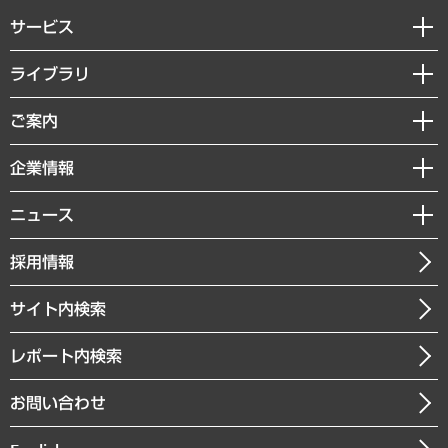
サービス
経営戦略
ライブラリ
組織・人事戦略
経済調査
ご案内
デジタルイノベーション
レポート
国際（グローバルビジネス・開発支援・国際戦略・グローバルヘルス）
セミナー・イベント情報
企業情報
コラム
サステナビリティ（環境・資源・エネルギー・ESG・人権）
MUFGビジネスセミナー
調査・研究報告書
私たちの想い
共生・ダイバーシティ
ニュース
受託案件情報
クローズアップ
社長メッセージ
GRC（ガバナンス・リスク・コンプライアンス）・防災（政策）
その他お申し込み
ニュースリリース
経営用語集
採用情報
会社概要
経済・産業・雇用・労働
調査協力のお願い
お知らせ
受託・受注実績（官公庁関連）
企業理念
医療・介護・福祉・教育・子ども
サイト内検索
メディア掲載・出演
役員一覧
自治体経営・官民協働
寄稿記事
沿革
レポート内検索
まちづくり・観光・交通・スポーツ・スマートシティ
書籍
組織図・本部部室紹介
自然資源・農林水産業・食料システム
お問い合わせ
インドネシア現地法人
決算公告