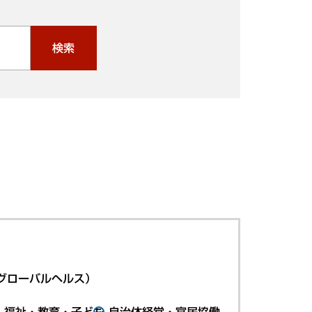
検索
グローバルヘルス）
・福祉・教育・子ども
自治体経営・官民協働