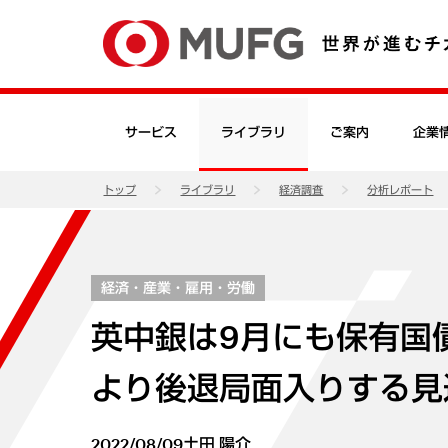
サービス
ライブラリ
ご案内
企業
トップ
ライブラリ
経済調査
分析レポート
経済・産業・雇用・労働
英中銀は9月にも保有国債
より後退局面入りする見
2022/08/09
土田 陽介