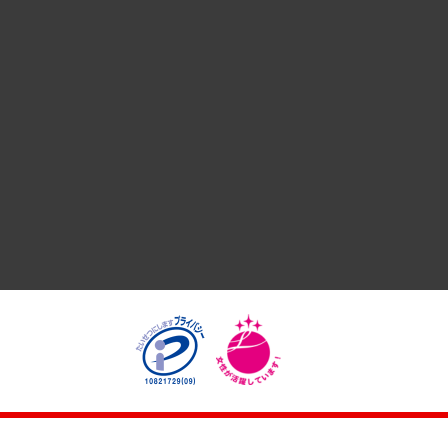
国際（グローバルビジネス・開発支援・国際戦略・グローバル
サステナビリティ（環境・資源・エネルギー・ESG・人権）
共生・ダイバーシティ
GRC（ガバナンス・リスク・コンプライアンス）・防災（政策
経済・産業・雇用・労働
医療・介護・福祉・教育・子ども
自治体経営・官民協働
まちづくり・観光・交通・スポーツ・スマートシティ
自然資源・農林水産業・食料システム