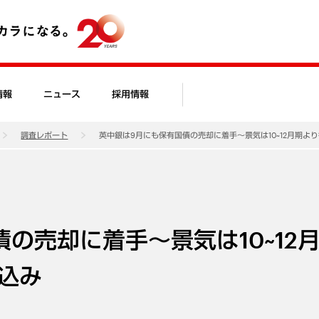
情報
ニュース
採用情報
調査レポート
英中銀は9月にも保有国債の売却に着手～景気は10~12月期よ
の売却に着手～景気は10~12
込み