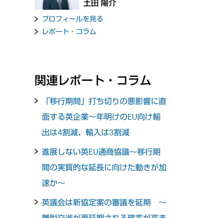
土田 陽介
プロフィールを見る
レポート・コラム
関連レポート・コラム
「移行期間」打ち切りの悪影響に直
面する英企業～年明けのEU向け輸
出は4割減、輸入は3割減
進展しない英EU通商協議～移行期
間の実質的な延長に向けた動きが加
速か～
英議会は新協定案の審議を延期 ～
離脱交渉が再延期される確率が高ま