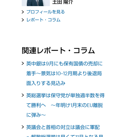
土田 陽介
プロフィールを見る
レポート・コラム
関連レポート・コラム
英中銀は9月にも保有国債の売却に
着手～景気は10~12月期より後退局
面入りする見込み
英総選挙は保守党が単独過半数を得
て勝利へ ～年明け1月末のEU離脱
に弾み～
英議会と首相の対立は議会に軍配
～解散総選挙は早くて11月となる見