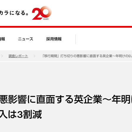
情報
ニュース
採用情報
調査レポート
「移行期間」打ち切りの悪影響に直面する英企業～年明けのEU
悪影響に直面する英企業～年明
入は3割減