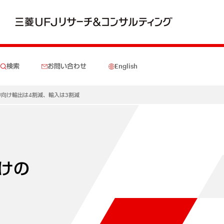
検索
お問い合わせ
English
向け輸出は4割減、輸入は3割減
けの