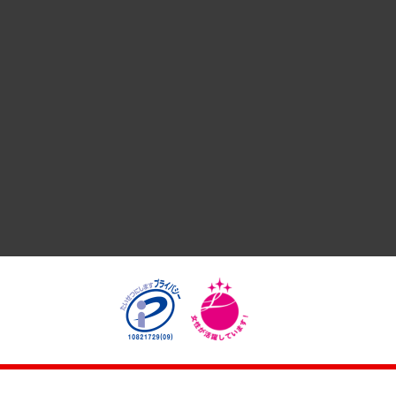
国際（グローバルビジネス・開発支援・国際戦略・グローバル
サステナビリティ（環境・資源・エネルギー・ESG・人権）
共生・ダイバーシティ
GRC（ガバナンス・リスク・コンプライアンス）・防災（政策
経済・産業・雇用・労働
医療・介護・福祉・教育・子ども
自治体経営・官民協働
まちづくり・観光・交通・スポーツ・スマートシティ
自然資源・農林水産業・食料システム