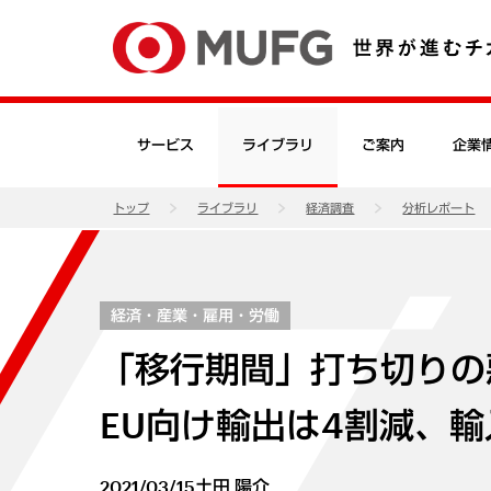
サービス
ライブラリ
ご案内
企業
トップ
ライブラリ
経済調査
分析レポート
経済・産業・雇用・労働
「移行期間」打ち切りの
EU向け輸出は4割減、輸
2021/03/15
土田 陽介