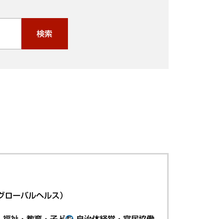
検索
グローバルヘルス）
・福祉・教育・子ども
自治体経営・官民協働