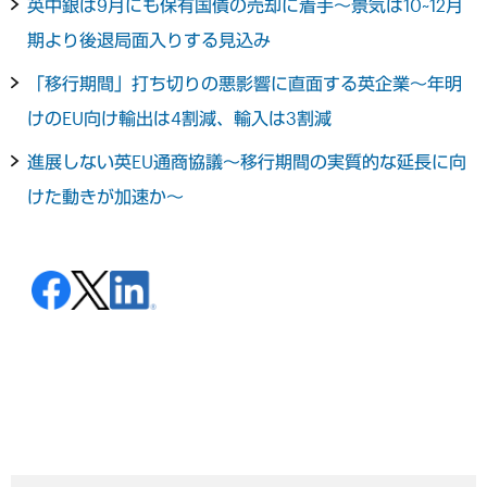
英中銀は9月にも保有国債の売却に着手～景気は10~12月
期より後退局面入りする見込み
「移行期間」打ち切りの悪影響に直面する英企業～年明
けのEU向け輸出は4割減、輸入は3割減
進展しない英EU通商協議～移行期間の実質的な延長に向
けた動きが加速か～