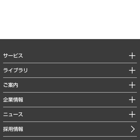
サービス
経営戦略
ライブラリ
組織・人事戦略
経済調査
ご案内
デジタルイノベーション
レポート
国際（グローバルビジネス・開発支援・国際戦略・グローバルヘルス）
セミナー・イベント情報
企業情報
コラム
サステナビリティ（環境・資源・エネルギー・ESG・人権）
MUFGビジネスセミナー
調査・研究報告書
私たちの想い
共生・ダイバーシティ
ニュース
受託案件情報
クローズアップ
社長メッセージ
GRC（ガバナンス・リスク・コンプライアンス）・防災（政策）
その他お申し込み
ニュースリリース
経営用語集
採用情報
会社概要
経済・産業・雇用・労働
調査協力のお願い
お知らせ
受託・受注実績（官公庁関連）
企業理念
医療・介護・福祉・教育・子ども