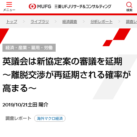
メニュー
検索
トップ
ライブラリ
経済調査
分析レポート
調査レ
経済・産業・雇用・労働
英議会は新協定案の審議を延期
～離脱交渉が再延期される確率が
高まる～
2019/10/21
土田 陽介
調査レポート
海外マクロ経済