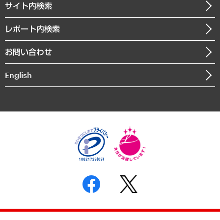
サイト内検索
メディア掲載・出演
役員一覧
自治体経営・官民協働
寄稿記事
沿革
レポート内検索
まちづくり・観光・交通・スポーツ・スマートシティ
書籍
組織図・本部部室紹介
自然資源・農林水産業・食料システム
お問い合わせ
インドネシア現地法人
決算公告
English
業績ハイライト
アクセスマップ
個人情報保護方針
環境方針
サステナビリティ
特定商取引法に基づく表示
SNSアカウントコミュニティガイドライン
反社会的勢力に対する基本方針
個人情報の取り扱いについて
書面による個人情報の開示等の請求の手続きについて