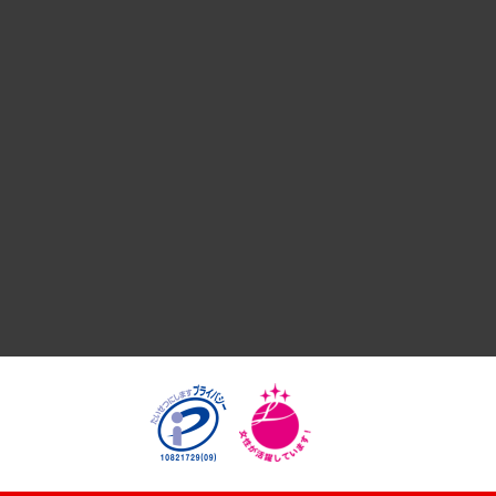
デジタルイノベーション
国際（グローバルビジネス・開発支援・国際戦略・グローバル
サステナビリティ（環境・資源・エネルギー・ESG・人権）
共生・ダイバーシティ
GRC（ガバナンス・リスク・コンプライアンス）・防災（政策
経済・産業・雇用・労働
医療・介護・福祉・教育・子ども
自治体経営・官民協働
まちづくり・観光・交通・スポーツ・スマートシティ
自然資源・農林水産業・食料システム