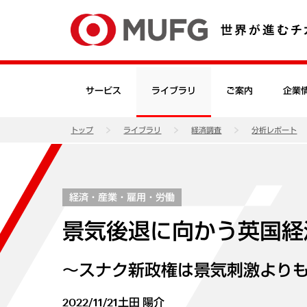
サービス
ライブラリ
ご案内
企業
トップ
ライブラリ
経済調査
分析レポート
経済・産業・雇用・労働
景気後退に向かう英国経
～スナク新政権は景気刺激より
2022/11/21
土田 陽介