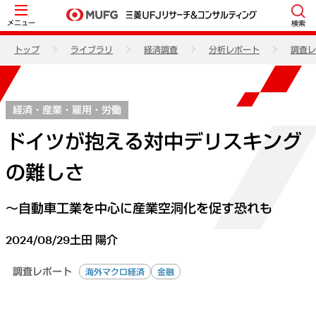
メニュー
検索
トップ
ライブラリ
経済調査
分析レポート
調査レ
経済・産業・雇用・労働
ドイツが抱える対中デリスキング
の難しさ
～自動車工業を中心に産業空洞化を促す恐れも
2024/08/29
土田 陽介
調査レポート
海外マクロ経済
金融